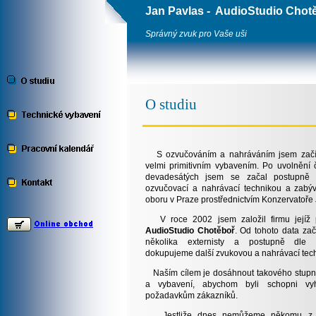
Jan Pavlas - AudioStudio Chot
Správný zvuk pro Vaše uši
O studiu
S ozvučováním a nahráváním jsem začína
velmi primitivním vybavením. Po uvolnění 
devadesátých jsem se začal postupně vy
ozvučovací a nahrávací technikou a zabýv
oboru v Praze prostřednictvím Konzervatoře 
V roce 2002 jsem založil firmu jejíž
AudioStudio Chotěboř
. Od tohoto data za
několika externisty a postupně dle f
dokupujeme další zvukovou a nahrávací tec
Naším cílem je dosáhnout takového stupně
a vybavení, abychom byli schopni vyh
požadavkům zákazníků.
Jestliže dnes nemůžeme někomu z t